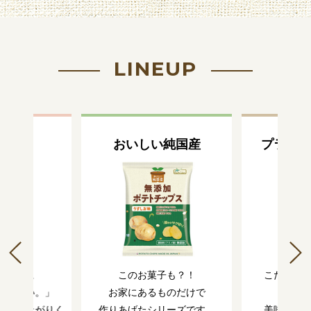
LINEUP
さ色々
おいしい純国産
プラスオ
りの一品。
このお菓子も？！
こだわり
つきたい。」
お家にあるものだけで
普段と
お召し上がりく
作りあげたシリーズです。
美味しさ