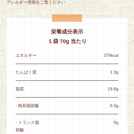
アレルギー情報をご覧ください
栄養成分表示
１袋 70g 当たり
エネルギー
370kcal
たんぱく質
1.3g
脂質
19.8g
- 飽和脂肪酸
9.3g
- トランス脂
0g
肪酸