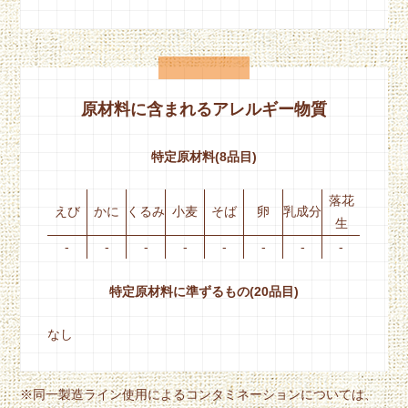
原材料に含まれるアレルギー物質
特定原材料(8品目)
落花
えび
かに
くるみ
小麦
そば
卵
乳成分
生
-
-
-
-
-
-
-
-
特定原材料に準ずるもの(20品目)
なし
※同一製造ライン使用によるコンタミネーションについては、