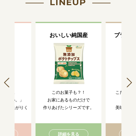
LINEUP
さ色々
おいしい純国産
プラスオ
りの一品。
このお菓子も？！
こだわり
つきたい。」
お家にあるものだけで
普段と
お召し上がりく
作りあげたシリーズです。
美味しさ
い。
を見る
詳細を見る
詳