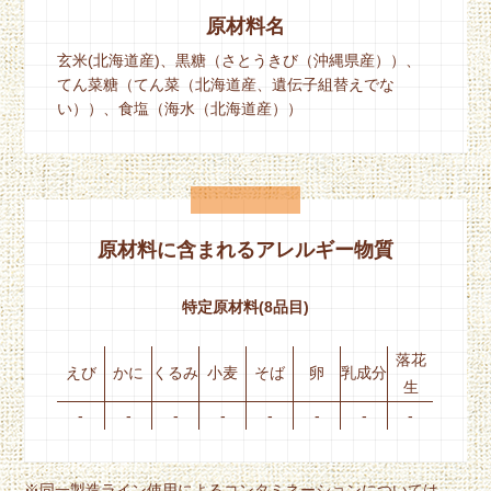
原材料名
玄米(北海道産)、黒糖（さとうきび（沖縄県産））、
てん菜糖（てん菜（北海道産、遺伝子組替えでな
い））、食塩（海水（北海道産））
原材料に含まれるアレルギー物質
特定原材料(8品目)
落花
えび
かに
くるみ
小麦
そば
卵
乳成分
生
-
-
-
-
-
-
-
-
※同一製造ライン使用によるコンタミネーションについては、