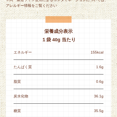
アレルギー情報をご覧ください
栄養成分表示
１袋 40g 当たり
エネルギー
155kcal
たんぱく質
1.6g
脂質
0.6g
炭水化物
36.1g
糖質
35.5g